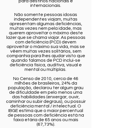
para destinos nacionais e
internacionais.
Não somente pessoas idosas
independentes viajam, muitas
apresentam algumas deficiências,
muitas vezes nem pela idade, mas
querem aproveitar o máximo deste
lazer que se chama viajar. As pessoas
com deficiência (PCD) devem
aproveitar o máximo sua vida, mas se
vêem muitas vezes solitários, sem
companhia para lhes ajudar visto que
quando falamos de PCD inclui-se
deficiência física, auditiva, visual e
mental ou múltiplas.
No Censo de 2010, cerca de 46
milhões de brasileiros, 24% da
população, declarou ter algum grau
de dificuldade em pelo menos uma
das habilidades (enxergar, ouvir,
caminhar ou subir degraus), ou possuir
deficiência mental / intelectual. O
IBGE estima que o maior percentual
de pessoas com deficiência está na
faixa etária de 65 anos ou mais
(67,73%).