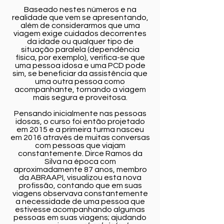
Baseado nestes números e na
realidade que vem se apresentando,
além de considerarmos que uma
viagem exige cuidados decorrentes
da idade ou qualquer tipo de
situação paralela (dependência
física, por exemplo), verifica-se que
uma pessoa idosa e uma PCD pode
sim, se beneficiar da assistência que
uma outra pessoa como
acompanhante, tornando a viagem
mais segura e proveitosa.
Pensando inicialmente nas pessoas
idosas, o curso foi então projetado
em 2015 e a primeira turma nasceu
em 2016 através de muitas conversas
com pessoas que viajam
constantemente. Dirce Ramos da
Silva na época com
aproximadamente 87 anos, membro
da ABRAAPI, visualizou esta nova
profissão, contando que em suas
viagens observava constantemente
a necessidade de uma pessoa que
estivesse acompanhando algumas
pessoas em suas viagens; ajudando