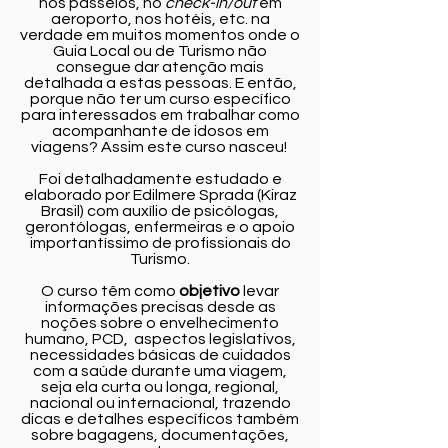
nos passeios, no
check-in/out
em
aeroporto, nos hotéis, etc. na
verdade em muitos momentos onde o
Guia Local ou de Turismo não
consegue dar atenção mais
detalhada a estas pessoas. E então,
porque não ter um curso específico
para interessados em trabalhar como
acompanhante de idosos em
viagens? Assim este curso nasceu!
Foi detalhadamente estudado e
elaborado por Edilmere Sprada (Kiraz
Brasil) com auxílio de psicólogas,
gerontólogas, enfermeiras e o apoio
importantíssimo de profissionais do
Turismo.
O curso têm como
objetivo
levar
informações precisas desde as
noções sobre o envelhecimento
humano, PCD, aspectos legislativos,
necessidades básicas de cuidados
com a saúde durante uma viagem,
seja ela curta ou longa, regional,
nacional ou internacional, trazendo
dicas e detalhes específicos também
sobre bagagens, documentações,