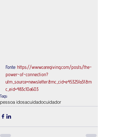
Fonte:
https://www.caregiving.com/posts/the-
power-of-connection?
utm_source=newsletter&mc_cid=e45325fa3f&m
c_eid=483c10a603
Tags:
pessoa idosa
cuidado
cuidador