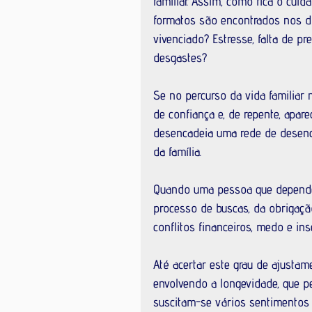
familiar. Assim, como fica o cuid
formatos são encontrados nos dom
vivenciado? Estresse, falta de pr
desgastes?
Se no percurso da vida familiar 
de confiança e, de repente, apare
desencadeia uma rede de desenco
da família.
Quando uma pessoa que depende d
processo de buscas, da obrigação
conflitos financeiros, medo e in
Até acertar este grau de ajustame
envolvendo a longevidade, que p
suscitam-se vários sentimentos 