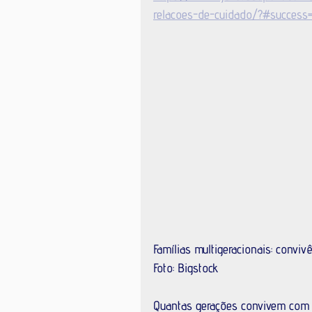
relacoes-de-cuidado/?#success=
Famílias multigeracionais: convi
Foto: Bigstock
Quantas gerações convivem com 