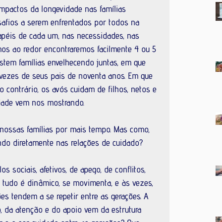
mpactos da longevidade nas famílias 
safios a serem enfrentados por todos na 
papéis de cada um, nas necessidades, nas 
mos ao redor encontraremos facilmente 4 ou 5 
xistem famílias envelhecendo juntas, em que 
 vezes de seus pais de noventa anos. Em que 
 contrário, os avós cuidam de filhos, netos e 
idade vem nos mostrando.
nossas famílias por mais tempo. Mas como, 
ndo diretamente nas relações de cuidado?
s sociais, afetivos, de apego, de conflitos, 
e tudo é dinâmico, se movimenta, e às vezes, 
es tendem a se repetir entre as gerações. A 
, da atenção e do apoio vem da estrutura 