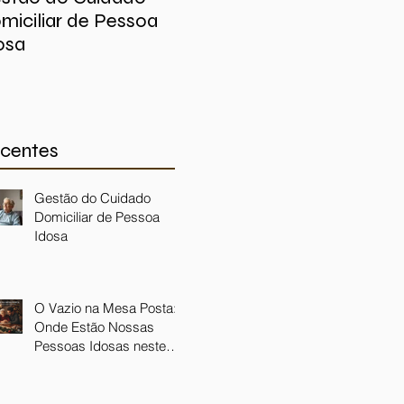
miciliar de Pessoa
Posta: Onde Estão
Lon
osa
Nossas Pessoas
Pan
Idosas neste Fim de
Ini
Ano?
centes
Gestão do Cuidado
Domiciliar de Pessoa
Idosa
O Vazio na Mesa Posta:
Onde Estão Nossas
Pessoas Idosas neste
Fim de Ano?