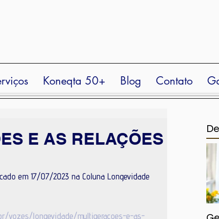
rviços
Koneqta 50+
Blog
Contato
Ga
De
ES E AS RELAÇÕES
licado em 17/07/2023 na Coluna Longevidade 
r/vozes/longevidade/multigeracoes-e-as-
Ge