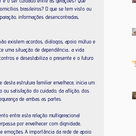
ar e o ser cuidado entre as gerações? Que 
icílios brasileiros? O que se tem visto ou 
eparação, informações desencontra­das, 
não existem acordos, diálogos, apoio mútuo e 
ce uma situação de dependência... a vida 
ntros e desestabiliza o presente e o futuro 
esta estrutura familiar envelhece, inicia um 
 ou satisfação do cuidado, da aflição, dos 
segurança de ambas as partes.
nto entre esta relação multigeracional 
erpassa por envelhecer com dignidade, 
e emoções. A importância da rede de apoio 