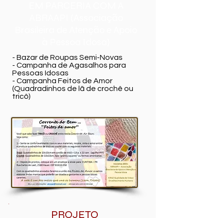
EM PARCERIA COM A
ABRAAPI (Associação
Brasileira de Atenção e Apoio
à Pessoa Idosa)
- Bazar de Roupas Semi-Novas
- Campanha de Agasalhos para
Pessoas Idosas
- Campanha Feitos de Amor
(Quadradinhos de lã de crochê ou
tricô)
PROJETO