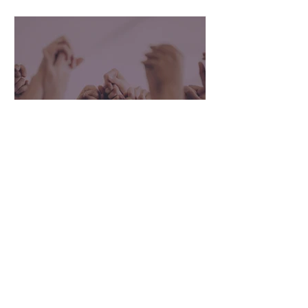
Edilmere Sprada
10 de fev. de 2022
MÃOS QUE CUIDAM
Mãos - Espaço pequeno mas de um
imenso valor para cada pessoa que
cuida de si, cuida do outro, cuida dos
seres da natureza, enfim CUIDA....