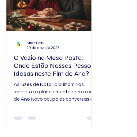
Kiraz Brasil
20 de dez. de 2025
O Vazio na Mesa Posta:
Onde Estão Nossas Pessoas
Idosas neste Fim de Ano?
As luzes de Natal já brilham nas
janelas e o planejamento para a ceia
de Ano Novo ocupa as conversas em
família. No entanto, por trás da
agitação das compras e das viagens,
existe um silêncio que cresce a cada
ano: a solidão daqueles que já
viveram muitas primaveras. Para