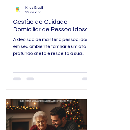
Kiraz Brasil
22 de abr.
Gestão do Cuidado
Domiciliar de Pessoa Idosa
A decisão de manter a pessoa idosa
em seu ambiente familiar é um ato de
profundo afeto e respeito à sua
história. No entanto, o que começa
como um desejo de oferecer o melhor
conforto possível, frequentemente
se transforma em um labirinto de
responsabilidades para o qual a
família não foi treinada. A gestão do
cuidado doméstico vai muito além de
administrar medicamentos no horário
correto; ela exige uma coordenação
minuciosa que envolve segurança
ambiental, monitoramento de s