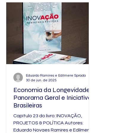
muitas pessoas idosas, o fim de ano
deixou de ser sinônimo de
celebração para se tornar o marco
de uma ausência. Vivemos em uma
sociedade que corre contra o tempo.
Filhos e netos estão mergulhados em
rotinas
Eduardo Ramires e Edilmere Sprada
30 de jun. de 2025
Economia da Longevidade:
Panorama Geral e Iniciativas
Brasileiras
Capítulo 23 do livro: INOVAÇÃO,
PROJETOS & POLÍTICA Autores:
Eduardo Novaes Ramires e Edilmere