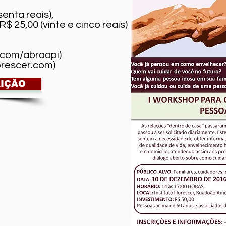
enta reais),
R$ 25,00 (vinte e cinco reais)
.com/abraapi)
orescer.com
)
RIÇÃO