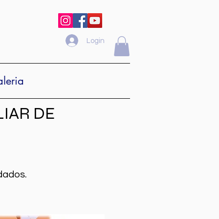
Login
leria
IAR DE
dados.