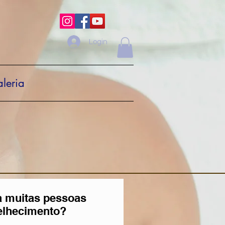
Login
leria
ra muitas pessoas
elhecimento?