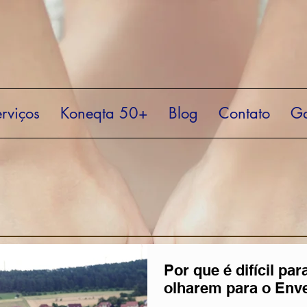
rviços
Koneqta 50+
Blog
Contato
Ga
Por que é difícil pa
olharem para o Env